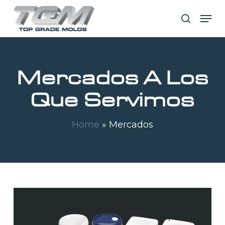
Skip
Men
search
to
main
content
Mercados A Los
Que Servimos
Home
»
Mercados