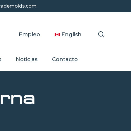
pgrademolds.com
search
Empleo
English
s
Noticias
Contacto
erna