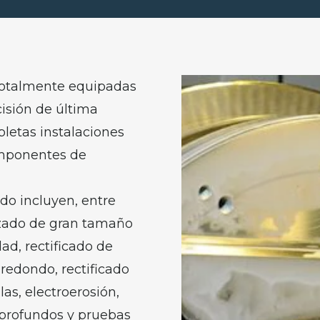
 totalmente equipadas
isión de última
pletas instalaciones
omponentes de
o incluyen, entre
izado de gran tamaño
dad, rectificado de
 redondo, rectificado
las, electroerosión,
 profundos y pruebas